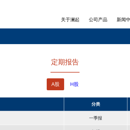
Main Menu Chinese Simpl
关于澜起
公司产品
新闻
定期报告
A股
H股
分类
一季报