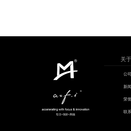
分
页
关
公
新
荣
联