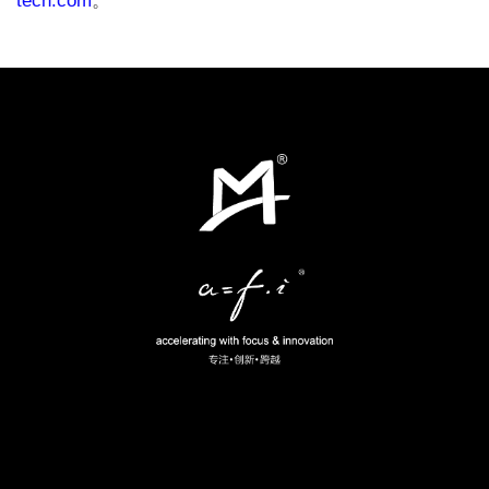
tech.com
。